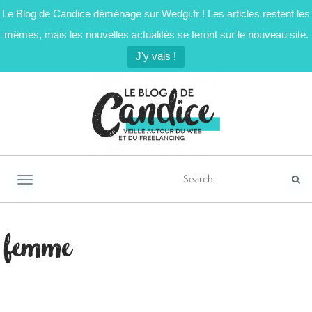
Le Blog de Candice déménage sur Wedgi.fr ! Les articles restent les
mêmes, mais les nouvelles actualités se feront sur le nouveau site.
J'y vais !
Activer/désactiver la navigation
femme