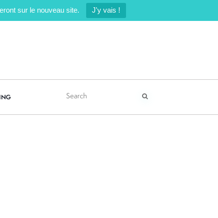
ront sur le nouveau site.
J'y vais !
ING