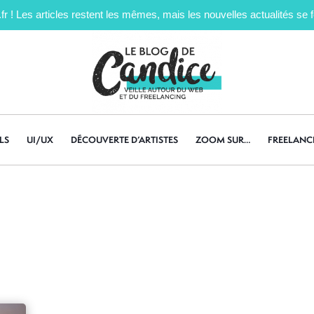
! Les articles restent les mêmes, mais les nouvelles actualités se fe
LS
UI/UX
DÉCOUVERTE D’ARTISTES
ZOOM SUR…
FREELANC