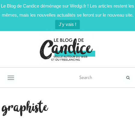
Le Blog de Candice déménage sur Wedgi.fr ! Les articles restent les
mêmes, mais les nouvelles actualités se feront sur le nouveau site.
J'y vais !
Activer/désactiver la navigation
graphiste