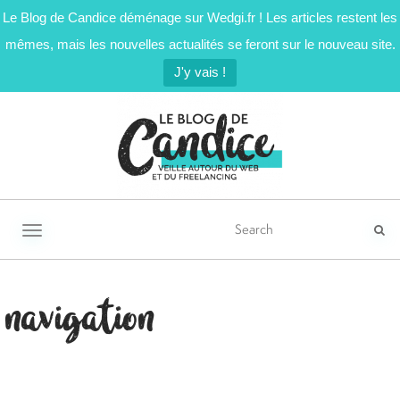
Le Blog de Candice déménage sur Wedgi.fr ! Les articles restent les
mêmes, mais les nouvelles actualités se feront sur le nouveau site.
J'y vais !
Activer/désactiver la navigation
navigation