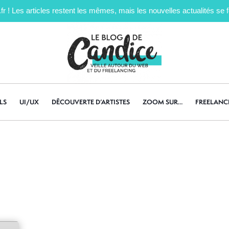
! Les articles restent les mêmes, mais les nouvelles actualités se fe
LS
UI/UX
DÉCOUVERTE D’ARTISTES
ZOOM SUR…
FREELANC