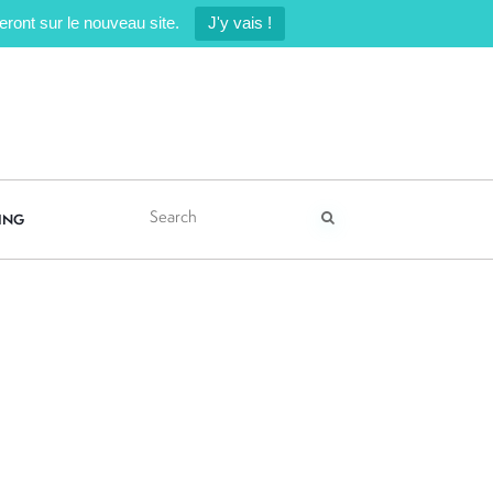
ront sur le nouveau site.
J'y vais !
ING