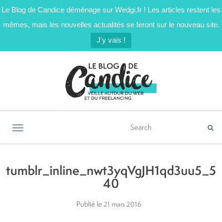
Le Blog de Candice déménage sur Wedgi.fr ! Les articles restent les
mêmes, mais les nouvelles actualités se feront sur le nouveau site.
J'y vais !
Activer/désactiver la navigation
tumblr_inline_nwt3yqVgJH1qd3uu5_5
40
Publié le
21 mars 2016