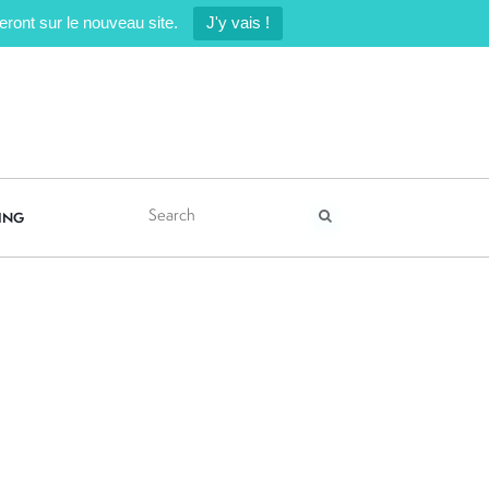
ront sur le nouveau site.
J'y vais !
ING