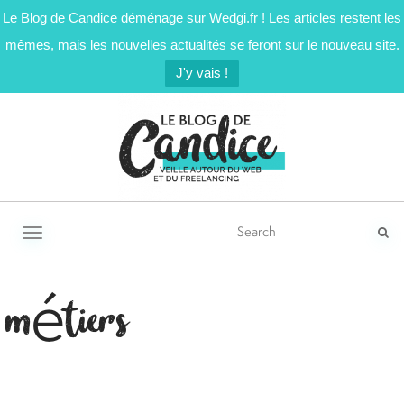
Le Blog de Candice déménage sur Wedgi.fr ! Les articles restent les
mêmes, mais les nouvelles actualités se feront sur le nouveau site.
J'y vais !
Activer/désactiver la navigation
métiers