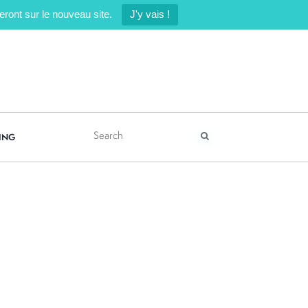
ront sur le nouveau site.
J'y vais !
ING