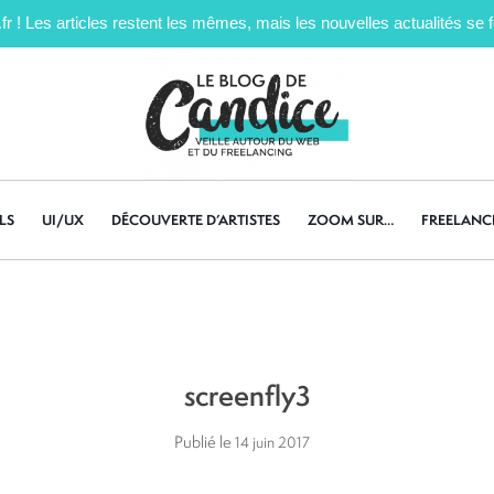
! Les articles restent les mêmes, mais les nouvelles actualités se fe
LS
UI/UX
DÉCOUVERTE D’ARTISTES
ZOOM SUR…
FREELANC
screenfly3
Publié le
14 juin 2017