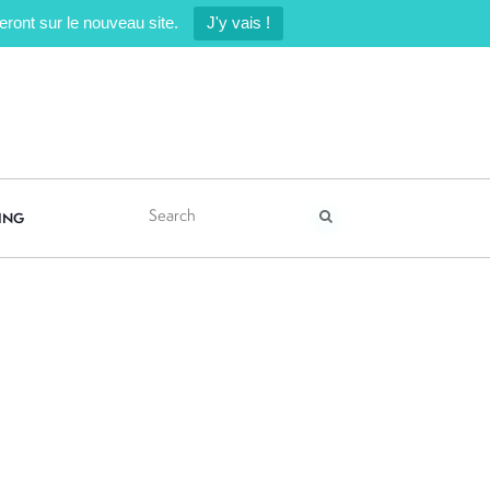
ront sur le nouveau site.
J'y vais !
ING