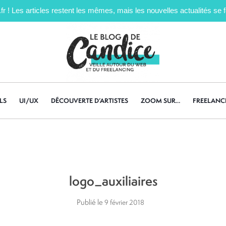
! Les articles restent les mêmes, mais les nouvelles actualités se fe
LS
UI/UX
DÉCOUVERTE D’ARTISTES
ZOOM SUR…
FREELANC
logo_auxiliaires
Publié le
9 février 2018