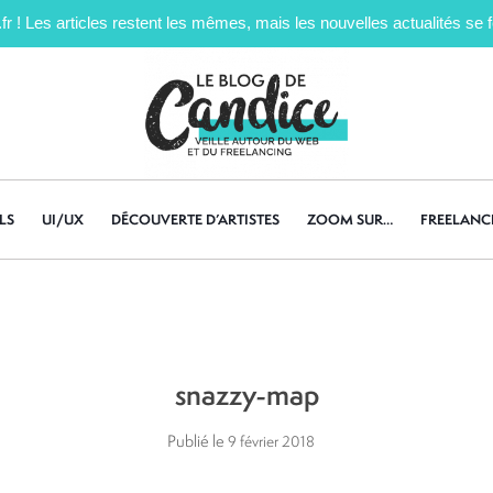
! Les articles restent les mêmes, mais les nouvelles actualités se fe
LS
UI/UX
DÉCOUVERTE D’ARTISTES
ZOOM SUR…
FREELANC
snazzy-map
Publié le
9 février 2018