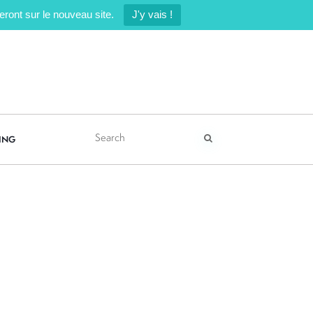
ront sur le nouveau site.
J'y vais !
ING