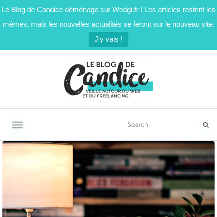
Le Blog de Candice déménage sur Wedgi.fr ! Les articles restent les
mêmes, mais les nouvelles actualités se feront sur le nouveau site.
J'y vais !
Activer/désactiver la navigation
PAGINATION
DES
ARTICLES