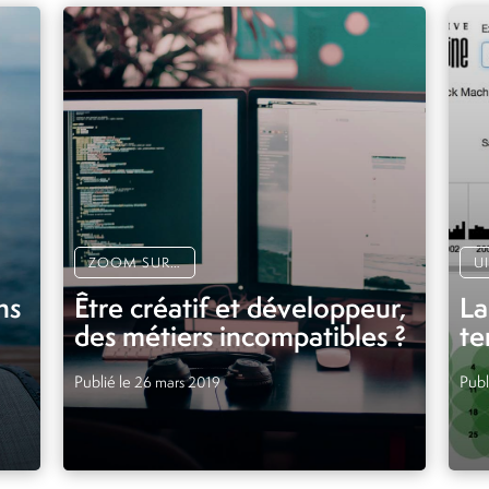
ZOOM SUR…
U
ns
Être créatif et développeur,
La
des métiers incompatibles ?
te
Publié le
Publ
26 mars 2019