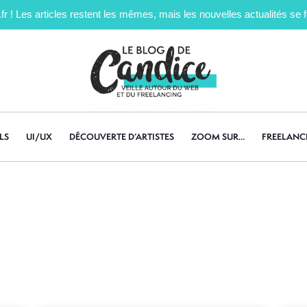
! Les articles restent les mêmes, mais les nouvelles actualités se fe
LS
UI/UX
DÉCOUVERTE D’ARTISTES
ZOOM SUR…
FREELANC