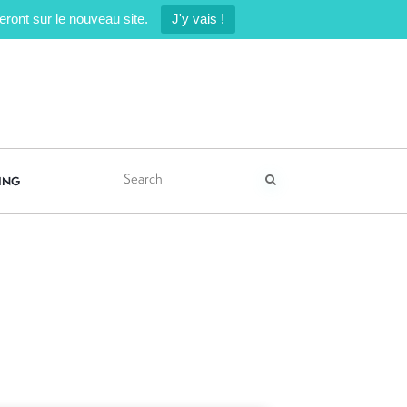
ront sur le nouveau site.
J'y vais !
ING