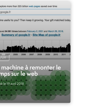
I/UX
 machine à remonter le
mps sur le web
ié le
19 avril 2018