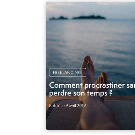
PAGINATION
DES
ARTICLES
...
FREELANCING
Comment procrastiner sa
perdre son temps ?
Publié le
9 avril 2019